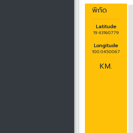
พิกัด
Latitude
19.43160779
Longitude
100.0450067
KM.