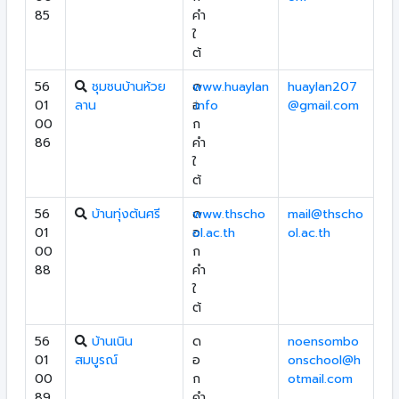
85
คำ
ใ
ต้
56
ชุมชนบ้านห้วย
ด
www.huaylan
huaylan207
01
ลาน
อ
.info
@gmail.com
00
ก
86
คำ
ใ
ต้
56
บ้านทุ่งต้นศรี
ด
www.thscho
mail@thscho
01
อ
ol.ac.th
ol.ac.th
00
ก
88
คำ
ใ
ต้
56
บ้านเนิน
ด
noensombo
01
สมบูรณ์
อ
onschool@h
00
ก
otmail.com
89
คำ