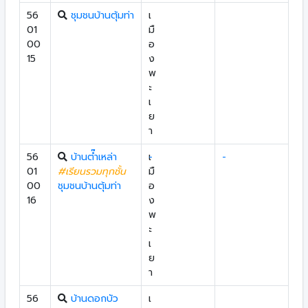
56
ชุมชนบ้านตุ้มท่า
เ
01
มื
00
อ
15
ง
พ
ะ
เ
ย
า
56
บ้านต๊ำเหล่า
เ
-
-
01
#เรียนรวมทุกชั้น
มื
00
ชุมชนบ้านตุ้มท่า
อ
16
ง
พ
ะ
เ
ย
า
56
บ้านดอกบัว
เ