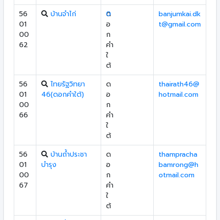
56
บ้านจำไก่
ด
0
banjumkai.dk
01
อ
t@gmail.com
00
ก
62
คำ
ใ
ต้
56
ไทยรัฐวิทยา
ด
thairath46@
01
46(ดอกคำใต้)
อ
hotmail.com
00
ก
66
คำ
ใ
ต้
56
บ้านถ้ำประชา
ด
thampracha
01
บำรุง
อ
bamrong@h
00
ก
otmail.com
67
คำ
ใ
ต้