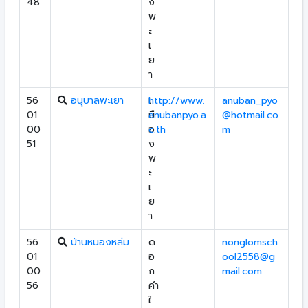
48
ง
พ
ะ
เ
ย
า
56
อนุบาลพะเยา
เ
http://www.
anuban_pyo
01
มื
anubanpyo.a
@hotmail.co
00
อ
c.th
m
51
ง
พ
ะ
เ
ย
า
56
บ้านหนองหล่ม
ด
nonglomsch
01
อ
ool2558@g
00
ก
mail.com
56
คำ
ใ