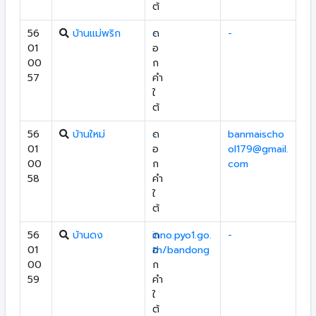
ต้
56
บ้านแม่พริก
ด
-
-
01
อ
00
ก
57
คำ
ใ
ต้
56
บ้านใหม่
ด
-
banmaischo
01
อ
ol179@gmail.
00
ก
com
58
คำ
ใ
ต้
56
บ้านดง
ด
inno.pyo1.go.
-
01
อ
th/bandong
00
ก
59
คำ
ใ
ต้