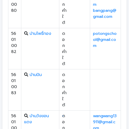
00
ก
m
80
คำ
bangpang@
ใ
gmail.com
ต้
56
บ้านโพธิ์ทอง
ด
potongscho
01
อ
ol@gmail.co
00
ก
m
82
คำ
ใ
ต้
56
บ้านปิน
ด
01
อ
00
ก
83
คำ
ใ
ต้
56
บ้านวังขอน
ด
-
wangwang13
01
แดง
อ
911@gmail.c
00
ก
om