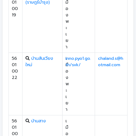
01
(ราษฎร์บำรุง)
มื
00
อ
19
ง
พ
ะ
เ
ย
า
56
บ้านสันเวียง
เ
inno.pyo1.go.
chaland.s@h
01
ใหม่
มื
th/svk/
otmail.com
00
อ
22
ง
พ
ะ
เ
ย
า
56
บ้านสาง
เ
01
มื
00
อ