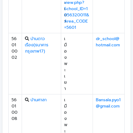
ะ
view.php?
เ
School_ID=1
ย
056320011&
า
Area_CODE
=5601
56
บ้านดาว
เ
dr_school@
01
เรือง(ธนาคาร
มื
hotmail.com
00
กรุงเทพ17)
อ
02
ง
พ
ะ
เ
ย
า
56
บ้านศาลา
เ
Bansala.pyo1
01
มื
@gmail.com
00
อ
08
ง
พ
ะ