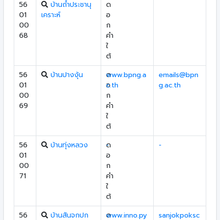
56
บ้านถ้ำประชานุ
ด
01
เคราะห์
อ
00
ก
68
คำ
ใ
ต้
56
บ้านปางงุ้น
ด
www.bpng.a
emails@bpn
01
อ
c.th
g.ac.th
00
ก
69
คำ
ใ
ต้
56
บ้านทุ่งหลวง
ด
-
-
01
อ
00
ก
71
คำ
ใ
ต้
56
บ้านสันจกปก
ด
www.inno.py
sanjokpoksc