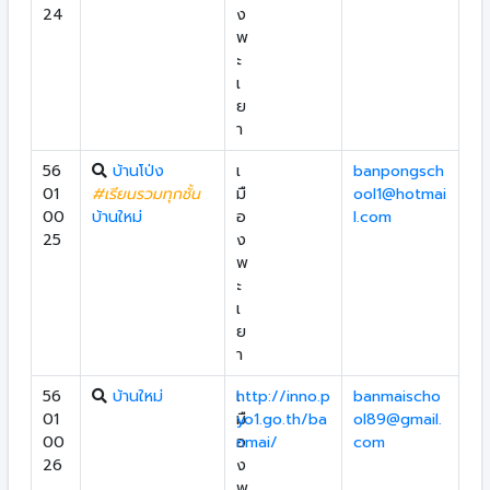
24
ง
พ
ะ
เ
ย
า
56
บ้านโป่ง
เ
banpongsch
01
#เรียนรวมทุกชั้น
มื
ool1@hotmai
00
บ้านใหม่
อ
l.com
25
ง
พ
ะ
เ
ย
า
56
บ้านใหม่
เ
http://inno.p
banmaischo
01
มื
yo1.go.th/ba
ol89@gmail.
00
อ
nmai/
com
26
ง
พ