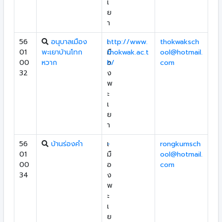
เ
ย
า
56
อนุบาลเมือง
เ
http://www.
thokwaksch
01
พะเยาบ้านโทก
มื
thokwak.ac.t
ool@hotmail.
00
หวาก
อ
h/
com
32
ง
พ
ะ
เ
ย
า
56
บ้านร่องคำ
เ
-
rongkumsch
01
มื
ool@hotmail.
00
อ
com
34
ง
พ
ะ
เ
ย