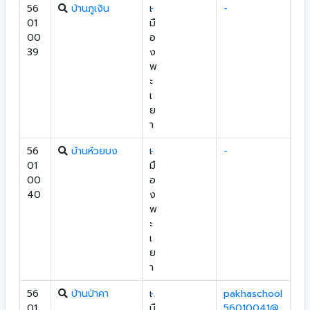
56
บ้านภูเงิน
เ
-
-
01
มื
00
อ
39
ง
พ
ะ
เ
ย
า
56
บ้านห้วยบง
เ
-
-
01
มื
00
อ
40
ง
พ
ะ
เ
ย
า
56
บ้านป่าคา
เ
-
pakhaschool
01
มื
56010041@