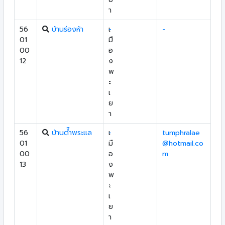
า
56
บ้านร่องห้า
เ
-
-
01
มื
00
อ
12
ง
พ
ะ
เ
ย
า
56
บ้านต๊ำพระแล
เ
-
tumphralae
01
มื
@hotmail.co
00
อ
m
13
ง
พ
ะ
เ
ย
า