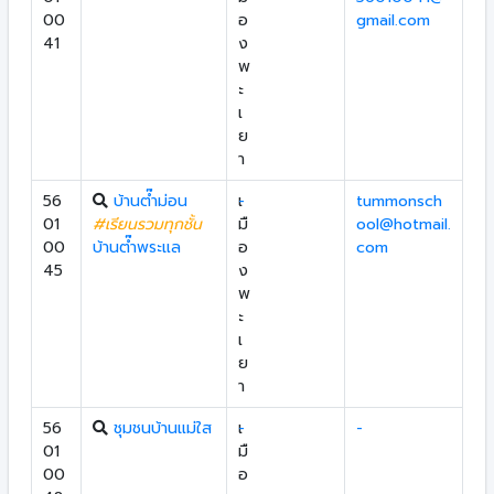
00
อ
gmail.com
41
ง
พ
ะ
เ
ย
า
56
บ้านต๊ำม่อน
เ
-
tummonsch
01
#เรียนรวมทุกชั้น
มื
ool@hotmail.
00
บ้านต๊ำพระแล
อ
com
45
ง
พ
ะ
เ
ย
า
56
ชุมชนบ้านแม่ใส
เ
-
-
01
มื
00
อ