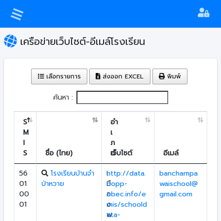
เครือข่ายเว็บไซต์-อีเมล์โรงเรียน
เลือกรายการ
ส่งออก EXCEL
พิมพ์
ค้นหา :
S
อำ
M
เ
I
ภ
S
ชื่อ (ไทย)
อ
เว็บไซต์
อีเมล์
56
โรงเรียนบ้านจำ
เ
http://data.
banchampa
01
ป่าหวาย
มื
bopp-
waischool@
00
อ
obec.info/e
gmail.com
01
ง
mis/schoold
พ
ata-