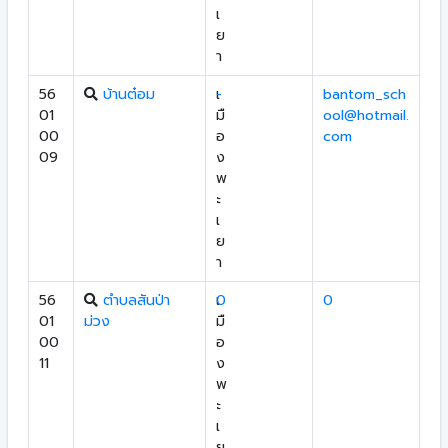
เ
ย
า
56
บ้านต๋อม
เ
-
bantom_sch
01
มื
ool@hotmail.
00
อ
com
09
ง
พ
ะ
เ
ย
า
56
ตำบลสันป่า
เ
0
0
01
ม่วง
มื
00
อ
11
ง
พ
ะ
เ
ย