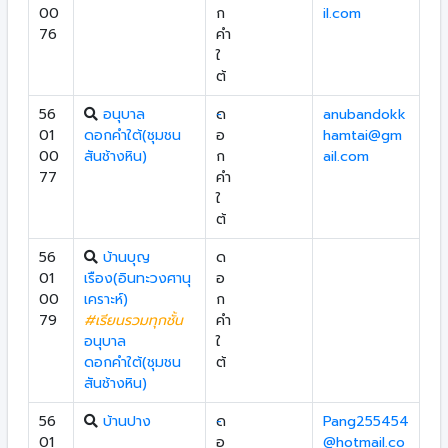
00
ก
il.com
76
คำ
ใ
ต้
56
อนุบาล
ด
-
anubandokk
01
ดอกคำใต้(ชุมชน
อ
hamtai@gm
00
สันช้างหิน)
ก
ail.com
77
คำ
ใ
ต้
56
บ้านบุญ
ด
01
เรือง(อินทะวงศานุ
อ
00
เคราะห์)
ก
79
#เรียนรวมทุกชั้น
คำ
อนุบาล
ใ
ดอกคำใต้(ชุมชน
ต้
สันช้างหิน)
56
บ้านปาง
ด
-
Pang255454
01
อ
@hotmail.co