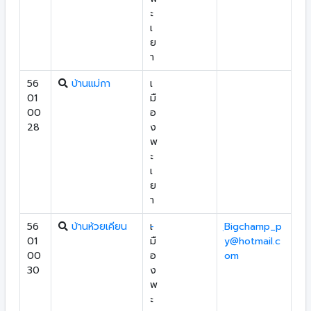
ะ
เ
ย
า
56
บ้านแม่กา
เ
01
มื
00
อ
28
ง
พ
ะ
เ
ย
า
56
บ้านห้วยเคียน
เ
-
ฺBigchamp_p
01
มื
y@hotmail.c
00
อ
om
30
ง
พ
ะ