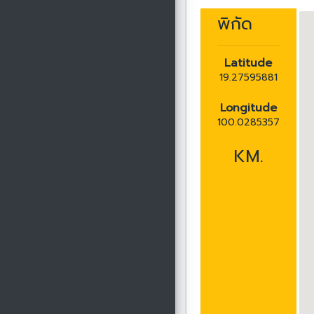
พิกัด
Latitude
19.27595881
Longitude
100.0285357
KM.