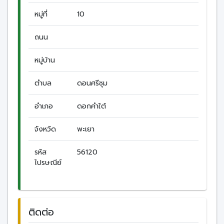
หมู่ที่
10
ถนน
หมู่บ้าน
ตำบล
ดอนศรีชุม
อำเภอ
ดอกคำใต้
จังหวัด
พะเยา
รหัส
56120
ไปรษณีย์
ติดต่อ