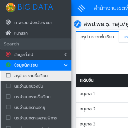
BIG DATA
สำนักงานเขตพื
ภาพรวม จังหวัดพะเยา
สพป.พย.๑. กลุ่ม/ศู
หน้าแรก
สรุป นร.รายชั้นเรียน
นร
ข้อมูลทั่วไป
ข้อมูลนักเรียน
สรุป นร.รายชั้นเรียน
ระดับชั้น
นร.จำแนกช่วงชั้น
อนุบาล 1
นร.จำแนกรายชั้นเรียน
นร.จำแนกตามอายุ
อนุบาล 2
นร.จำแนกตามความพิการ
อนุบาล 3