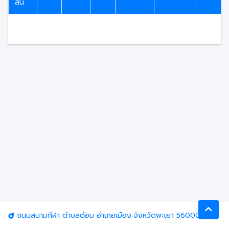
สิ้น
ถนนสนามกีฬา ตำบลต๋อม อำเภอเมือง จังหวัดพะเยา 56000